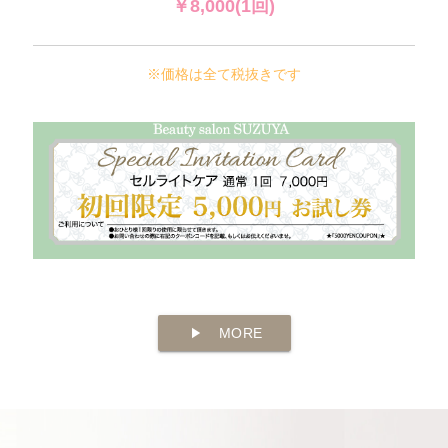
￥8,000(1回)
※価格は全て税抜きです
play_arrow
MORE