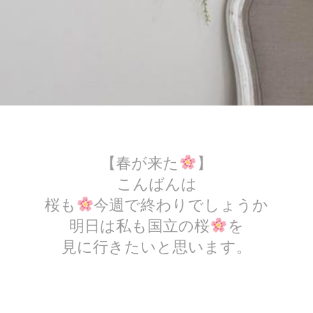
【春が来た
】
こんばんは
桜も
今週で終わりでしょうか
明日は私も国立の桜
を
見に行きたいと思います。