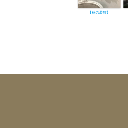
【秋の装飾
】